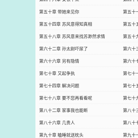
第五十章 带她来见你
第五十
第五十四章 苏风意得知真相
第五十
第五十八章 苏风意来找苏渺然求情
第五十
第六十二章 孙太尉吓尿了
第六十
第六十六章 另有隐情
第六十
第七十章 又起争执
第七十
第七十四章 解决问题
第七十
第七十八章 要不您再看看呢
第七十
第八十二章 家事我也能断
第八十
第八十六章 几贵人
第八十
第九十章 瞌睡就送枕头
第九十