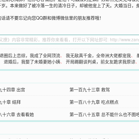
千岁。本来做好了被冷落一生的清冷日子，却被他宠上了天。大婚当日，
的话请不要忘记向您QQ群和微博微信里的朋友推荐哦！
退圈后上恋综，我成了全网顶流
、
我无敌真千金，全帝洲大佬都宠我
、
、
退婚后，我娶了未婚妻她小姨
、
开局踢翻谈判桌，前女友跪求我原谅
九十四章 出宫
第一百九十三章 救驾
九十章 结拜
第一百八十九章 吃点糕点
八十六章 去看看她
第一百八十五章 总不能什么也不图