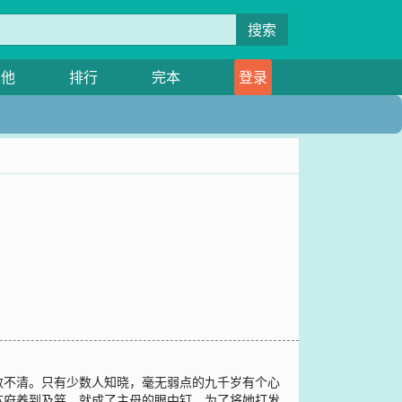
搜索
其他
排行
完本
登录
数不清。只有少数人知晓，毫无弱点的九千岁有个心
苏府养到及笄，就成了主母的眼中钉。为了将她打发