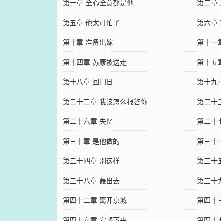
第一章 全心全意都是他
第二章
第五章 他太可怕了
第六章
第十章 准备出嫁
第十一
第十四章 苏康被送走
第十五
第十八章 回门日
第十九
第二十二章 我该怎么报答你
第二十
第二十六章 失忆
第二十
第三十章 是他做的
第三十
第三十四章 别这样
第三十
第三十八章 轰出去
第三十
第四十二章 离开京城
第四十
第四十六章 安顿下来
第四十