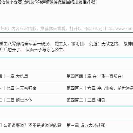
的话请不要忘记向您QQ群和微博微信里的朋友推荐哦！
重生八零嫁给全军第一硬汉
、
蛇生女，镇阴仙
、
剑道：无敌之路
、
战神
症后想开了
、
假面王子与夺心公主
、
四十一章 大结局
第四百四十章 在！我一直都在！
三十七章 三天帝归来
第四百三十六章 冲击仙帝，前世道
三十三章 前世本体
第四百三十二章 相见
 什么正道魔道？还不是贫道说的算
第三章 请五大派赴死