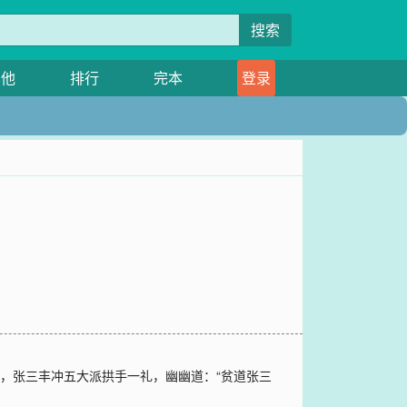
搜索
其他
排行
完本
登录
，张三丰冲五大派拱手一礼，幽幽道：“贫道张三