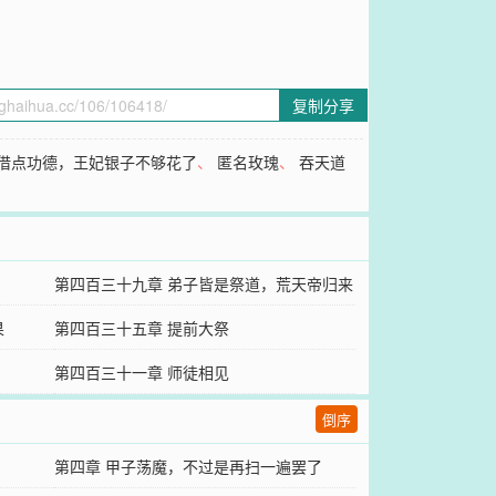
复制分享
借点功德，王妃银子不够花了
、
匿名玫瑰
、
吞天道
第四百三十九章 弟子皆是祭道，荒天帝归来
果
第四百三十五章 提前大祭
第四百三十一章 师徒相见
倒序
第四章 甲子荡魔，不过是再扫一遍罢了