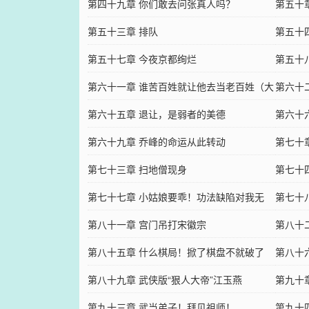
持
第四十九章 你们敢去问张真人吗？
第五十
第五十三章 排队
第五十
第五十七章 今夜京都绚烂
第五十
第六十一章 谁苦百姓就让他去当老百姓（大
第六十
章）
第六十五章 退让，是弱者的美德
第六十
第六十九章 乔峰的命运从此转动
第七十
第七十三章 扫地僧现身
阅）
第七十
第七十七章 小姑娘要乖！功法缺陷对我无
第七十
效！
第八十一章 宫门吊打宋徽宗
你了
第八十
第八十五章 什么棋局！掀了棋盘不就破了
膝盖有
第八十
第八十九章 武侠版“狠人大帝”江玉燕
一个！
第九十
第九十三章 武当弟子！拜见祖师！
第九十