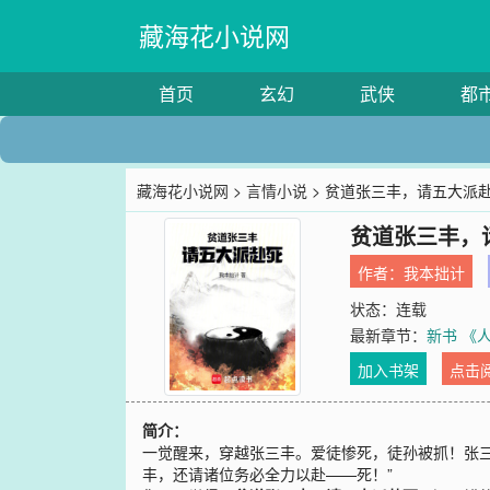
藏海花小说网
首页
玄幻
武侠
都
藏海花小说网
>
言情小说
> 贫道张三丰，请五大派
贫道张三丰，
作者：
我本拙计
状态：连载
最新章节：
新书 《
加入书架
点击
简介：
一觉醒来，穿越张三丰。爱徒惨死，徒孙被抓！张三
丰，还请诸位务必全力以赴——死！”