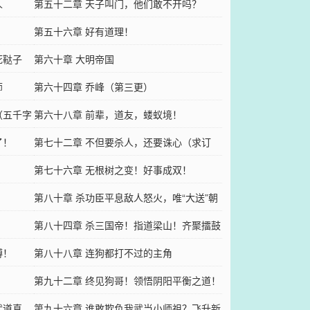
人
第五十二章 天子叫门，他们敢不开吗？
）
第五十六章 好有道理！
死鞑子
第六十章 大明帝国
师
第六十四章 乔峰（第三更）
（五千字
第六十八章 前辈，道友，蝼蚁境！
了！
第七十二章 不但要杀人，还要诛心（求订
阅）
第七十六章 无根树之变！好事成双！
第八十章 杀功臣平息敌人怒火，唯“大送”朝
第八十四章 杀三国帝！指道梁山！齐聚擂鼓
傅！
山！（求订阅）
第八十八章 连狗都打不过的主角
第九十二章 终见狗哥！领悟阴阳平衡之道！
武道真
第九十六章 谁敢欺负我武当小师祖？飞升新