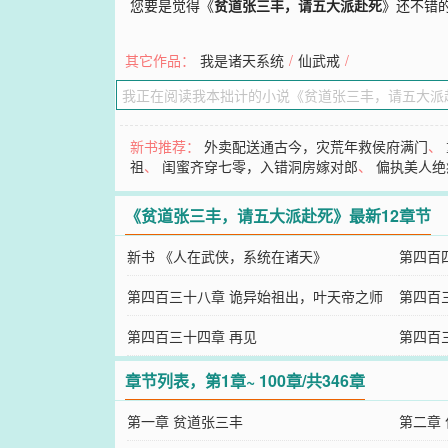
您要是觉得《
贫道张三丰，请五大派赴死
》还不错
其它作品：
我是诸天系统
/
仙武戒
/
新书推荐：
外卖配送通古今，灾荒年救侯府满门
、
祖
、
闺蜜齐穿七零，入错洞房嫁对郎
、
偏执美人绝
《贫道张三丰，请五大派赴死》最新12章节
新书 《人在武侠，系统在诸天》
第四百
第四百三十八章 诡异始祖出，叶天帝之师
第四百
第四百三十四章 再见
第四百
章节列表，第1章~ 100章/共346章
第一章 贫道张三丰
第二章