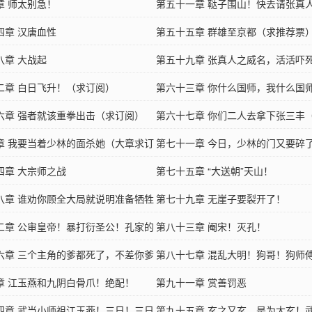
章 师太别急！
第五十一章 鞑子围山！快去请张真
四章 汉唐血性
第五十五章 群雄至京都（求推荐票
八章 大战起
第五十九章 张真人之威名，活活吓
二章 白日飞升！（求订阅）
第六十三章 你什么国师，我什么国
六章 强者就该重拳出击（求订阅）
第六十七章 你们二人去拿下张三丰
章 我要当着少林的面杀她（大章求订
大章求订阅）
第七十一章 今日，少林的门又要碎
四章 大宗师之战
第七十五章 “大送朝”天山！
八章 谁劝你顾全大局就说明准备牺牲
第七十九章 无崖子要裂开了！
二章 公审皇帝！暴打衍圣公！孔家的
第八十三章 阉宋！灭孔！
那么硬吗
六章 三个主角的爹都死了，不差你爹
第八十七章 混乱大明！狗哥！狗师
再次飞升
章 江玉燕和九阴白骨爪！绝配！
第九十一章 赏善罚恶
四章 武当小师祖江玉燕！三日！三日
第九十五章 玄之又玄，是为太玄！