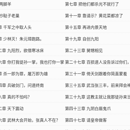
 两脚羊
第七章 把他们都杀光不就行了
 抄鞑子老巢
第十一章 靠请示？黄花菜都凉了
章 千军之中取人头
第十五章 再进内景天地
章 少林灭！朱元璋跑路。
第十九章 自创九阳
二章 九阳烈，欲借寒冰床
第二十三章 舅甥相见
六章 你打我徒孙一掌，我也打你一掌
第二十七章 百损道人没告诉过你们
章 杀一即为罪，屠万即为雄
原死路一条吗
第三十一章 倚天剑跟着你简直蒙羞
四章 兵破剑门，问道终南
第三十五章 武当张三丰，前来拜会
八章 真的不怕吗？
第三十九章 这教主就让我那徒孙来
二章 天下震动
第四十三章 九阴白眉鬼爪
六章 武林大会开始，张真人不在？
第四十七章 请皇帝做客