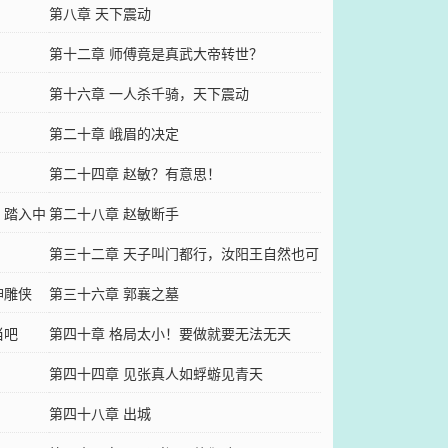
第八章 天下震动
第十二章 师傅竟是真武大帝转世？
第十六章 一人杀千骑，天下震动
第二十章 峨眉的决定
第二十四章 赵敏？有意思！
，踏入中
第二十八章 赵敏断手
第三十二章 天子叫门都行，汝阳王自然也可
神雕侠
以
第三十六章 郭襄之墓
当吧
第四十章 格局太小！要做就要无法无天
第四十四章 见张真人如蜉蝣见青天
第四十八章 出城