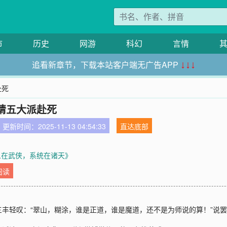
市
历史
网游
科幻
言情
追看新章节，下载本站客户端无广告APP
↓↓↓
赴死
请五大派赴死
更新时间：2025-11-13 04:54:33
直达底部
人在武侠，系统在诸天》
阅读
丰轻叹：“翠山，糊涂，谁是正道，谁是魔道，还不是为师说的算！”说罢