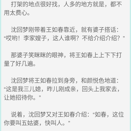
打架的地点很好找，人多的地方就是，都不
用太费心。
沈回梦刚带着王如春靠近，就有婆子搭话：
“哎哟！李家嫂子，这人谁啊？不给介绍介绍？”
那婆子笑眯眯的眼神，将王如春上上下下打
量了好几遍。
沈回梦将王如春拉到身旁，和颜悦色地道：
“这是我三儿媳，昨儿刚成亲，回头上我家去，
让她招待你。”
说着，沈回梦又对王如春介绍：“如春，这位
你要叫五姑婆，快叫人。”