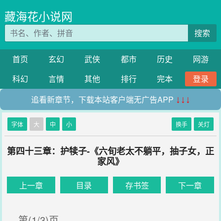
藏海花小说网
搜索
首页
玄幻
武侠
都市
历史
网游
科幻
言情
其他
排行
完本
登录
追看新章节，下载本站客户端无广告APP
↓↓↓
字体
大
中
小
换手
关灯
第四十三章：护犊子-《六旬老太不躺平，抽子女，正
家风》
上一章
目录
存书签
下一章
第(1/3)页