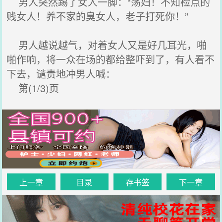
男人突然踢了女人一脚：“荡妇！不知检点的
贱女人！养不家的臭女人，老子打死你！”
男人越说越气，对着女人又是好几耳光，啪
啪作响，将一众在场的都给整吓到了，有人看不
下去，谴责地冲男人喊：
第(1/3)页
上一章
目录
存书签
下一章