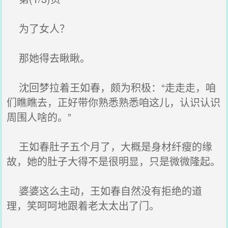
为了女人？
那她得去瞅瞅。
沈回梦拉着王如春，颇为积极：“走走走，咱
们瞧瞧去，正好带你熟悉熟悉咱这儿，认识认识
周围人啥的。”
王如春肚子五个月了，大概是身材纤瘦的缘
故，她的肚子大得不是很明显，只是微微隆起。
婆婆这么主动，王如春自然没有拒绝的道
理，笑呵呵地跟着老太太出了门。