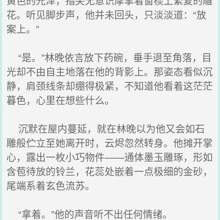
黄色的光泽，指尖无意识摩挲着窗棂上繁复的雕
花。听见脚步声，他并未回头，只淡淡道：“放
案上。”
“是。”林晚依言放下药碗，垂手退至角落，目
光却不由自主地落在他的背影上。那姿态看似沉
静，肩颈线条却绷得极紧，不知道他看着这茫茫
暮色，心里在想些什么。
沉默在屋内蔓延，就在林晚以为他又会如石
雕般伫立至她离开时，云烬忽然转身。他摊开掌
心，露出一枚小巧物件——通体墨玉雕琢，形如
含苞待放的铃兰，花蕊处嵌着一点极细的金砂，
尾端系着玄色流苏。
“拿着。”他的声音听不出任何情绪。