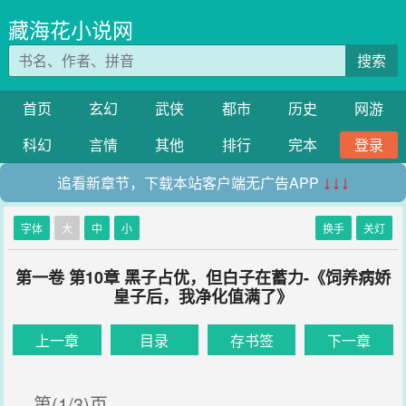
藏海花小说网
搜索
首页
玄幻
武侠
都市
历史
网游
科幻
言情
其他
排行
完本
登录
追看新章节，下载本站客户端无广告APP
↓↓↓
字体
大
中
小
换手
关灯
第一卷 第10章 黑子占优，但白子在蓄力-《饲养病娇
皇子后，我净化值满了》
上一章
目录
存书签
下一章
第(1/3)页