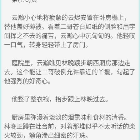
云瀚小心地将疲惫的云烬安置在卧房榻上，
替他盖好薄被。看着二哥苍白如纸的侧脸和眉宇
间挥之不去的痛苦，云瀚心中沉甸甸的。他轻叹
一口气，转身轻轻带上了房门。
庭院里，云瀚瞧见林晚踱步朝西厢房那边走
去。这个能让二哥破例允许靠近的丫鬟，勾起了
他强烈的好奇心。
他整了整衣袍，抬步跟上林晚过去。
厨房里弥漫着淡淡的烟熏味和食材的清香。
林晚正蹲在灶台前，对着那堆似乎不太听话的柴
火较劲，额角渗出细密的汗珠。