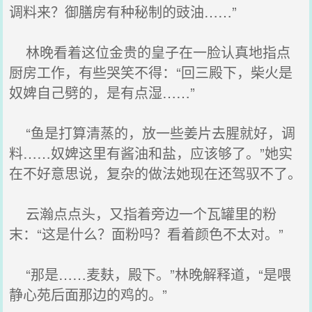
调料来？御膳房有种秘制的豉油……”
林晚看着这位金贵的皇子在一脸认真地指点
厨房工作，有些哭笑不得：“回三殿下，柴火是
奴婢自己劈的，是有点湿……”
“鱼是打算清蒸的，放一些姜片去腥就好，调
料……奴婢这里有酱油和盐，应该够了。”她实
在不好意思说，复杂的做法她现在还驾驭不了。
云瀚点点头，又指着旁边一个瓦罐里的粉
末：“这是什么？面粉吗？看着颜色不太对。”
“那是……麦麸，殿下。”林晚解释道，“是喂
静心苑后面那边的鸡的。”