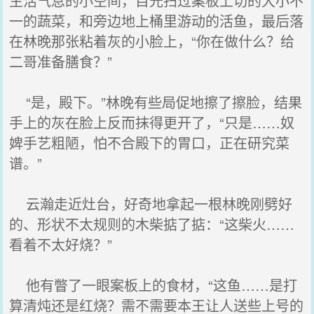
生活气息的小空间，目光扫过案板上切的大小不
一的蔬菜，和旁边地上桶里游动的活鱼，最后落
在林晚那张粘着灰的小脸上，“你在做什么？给
二哥准备膳食？”
“是，殿下。”林晚有些局促地擦了擦脸，结果
手上的灰在脸上反而抹得更开了，“只是……奴
婢手艺粗陋，怕不合殿下的胃口，正在研究菜
谱。”
云瀚走近灶台，好奇地拿起一根林晚刚劈好
的、形状不太规则的木柴掂了掂：“这柴火……
看着不太好烧？”
他有瞥了一眼案板上的食材，“这鱼……是打
算清炖还是红烧？需不需要本王让人送些上号的