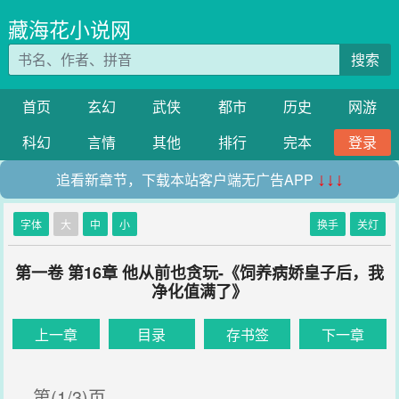
藏海花小说网
搜索
首页
玄幻
武侠
都市
历史
网游
科幻
言情
其他
排行
完本
登录
追看新章节，下载本站客户端无广告APP
↓↓↓
字体
大
中
小
换手
关灯
第一卷 第16章 他从前也贪玩-《饲养病娇皇子后，我
净化值满了》
上一章
目录
存书签
下一章
第(1/3)页