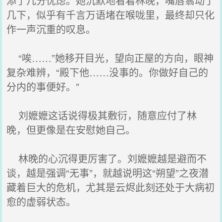
添了几分忧虑。她沉默地看着林晚，嘴唇翕动了
几下，似乎有千言万语堵在喉咙里，最终却只化
作一声沉重的叹息。
“唉……”她移开目光，望向正屋的方向，眼神
复杂难辨，“殿下他……没事的。你做好自己的
分内的事便好。”
刘嬷嬷这话说得极其敷衍，随意应付了林
晚，但更像是在安慰她自己。
林晚的心沉得更厉害了。刘嬷嬷越是避而不
谈，越是强调“无事”，就越说明这“朔望”之夜潜
藏着巨大的危机，尤其是云烬此刻还处于大病初
愈的虚弱状态。