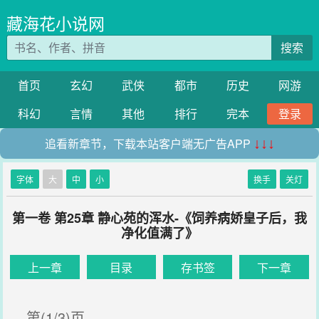
藏海花小说网
搜索
首页
玄幻
武侠
都市
历史
网游
科幻
言情
其他
排行
完本
登录
追看新章节，下载本站客户端无广告APP
↓↓↓
字体
大
中
小
换手
关灯
第一卷 第25章 静心苑的浑水-《饲养病娇皇子后，我
净化值满了》
上一章
目录
存书签
下一章
第(1/3)页