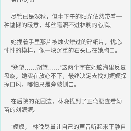
尽管已是深秋，但半下午的阳光依然带着一
种慵懒的暖意，却丝毫照不进林晚的心底。
她捏着手里那片被烛火燎过的碎纸片，忧心
忡忡的模样，像一块沉重的石头压在她胸口。
“朔望……朔望……”这两个字在她脑海里反复
盘旋，她实在放心不下，最终决定去找刘嬷嬷探
探口风，哪怕只是旁敲侧击。
在后院的花圃边，林晚找到了正弯腰查看幼
苗的刘嬷嬷。
“嬷嬷，”林晚尽量让自己的声音听起来平静自