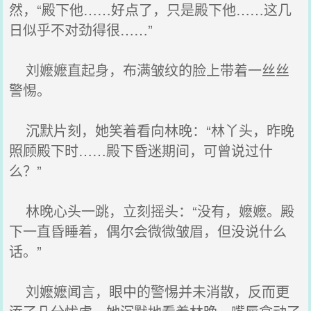
然，“殿下他……好点了，只是殿下他……这几
日似乎不对劲得很……”
刘嬷嬷直起身，布满皱纹的脸上带着一丝丝
警惕。
沉默片刻，她笑着看向林晚：“林丫头，昨晚
照顾殿下时……殿下昏迷期间，可曾说过什
么？”
林晚心头一跳，立刻摇头：“没有，嬷嬷。殿
下一直昏睡着，偶尔会微微皱眉，但没说什么
话。”
刘嬷嬷闻言，眼中的警惕并未消散，反而更