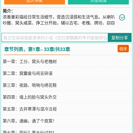
简介：
浓墨重彩描绘日常生活细节，营造沉浸感和生活气息。从喇叭
吵醒、窝头咸菜、挣工分开始，辅以古宅、老槐、牌坊、窃窃
私语等意象，瞬间拉入那个特殊年代的鬼村。旁门修仙，劫火证道。
您要是觉得《
在红旗飘飘的年代偷偷修仙
》还不错的话请不要忘记向
复制分享
您QQ群和微博微信里的朋友推荐哦！
章节列表，第1章~ 33章/共33章
倒序
第一章：工分、窝头与老槐树
第二章：窝囊废与闲言碎语
第三章：夜路、唢呐与绣花鞋
第四章：墙上的脸与窝头外交
第五章：古井寒潭与湿冷注视
第六章，通幽，通了个寂寞！
第七章：家仙？黄大仙讨封！