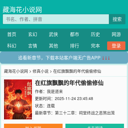
藏海花小说网
搜索
首页
玄幻
武侠
都市
历史
网游
科幻
言情
其他
排行
完本
登录
追看新章节，下载本站客户端无广告APP
↓↓↓
藏海花小说网
>
修真小说
> 在红旗飘飘的年代偷偷修仙
在红旗飘飘的年代偷偷修仙
作者：
我是道来
更新时间：2025-11-24 23:45:48
状态：连载
最新章节：
第三十二章：祠堂终战之恶煞出笼
加入书架
点击阅读