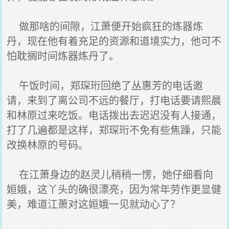
做那啥的间隙，江萧便开始疯狂的炼器炼
丹，现在他有着充足的资源和道境实力，他可不
怕耽搁时间炼器炼丹了。
午饭时间，郑琛珩回绝了丛惠芳的电话邀
请，来到了离公司不远的餐厅，打电话要请熙晨
和林原过来吃饭。电话拨出去迟迟没有人接通，
打了几遍都是这样，郑琛珩不免有些焦躁，只能
改换林原的号码。
在江萧身边的赵灵儿稍稍一愣，她仔细看向
姮娥，这丫头的确很漂亮，因为常年劳作更显健
美，难道江萧对这姮娥一见就动心了？