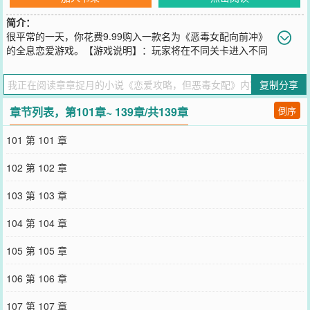
简介：
很平常的一天，你花费9.99购入一款名为《恶毒女配向前冲》
的全息恋爱游戏。【游戏说明】：玩家将在不同关卡进入不同
的故事情景，扮演恶毒女配，攻略各色任务对象，体验甜蜜恋爱剧
情。你进入了游戏。【欢迎登入】你装扮了自己。【美貌+1】你非礼
复制分享
了npc帅哥。【声望-1000】你开启了npc的恋爱结局。【心性-500】
【声望-1000】……你没有完成通关任务。【闯关失败】【请重新开
章节列表，第101章~ 139章/共139章
倒序
始】——这是一个，玩家进入游戏世界探索+胡作非为+谈恋爱的故
事。*正文同样第二人称*女主是玩家并非恶毒女配，是走恶毒女配的
101 第 101 章
剧情，本身还是普通人性格*玛丽苏万人迷下饭作品，并无深刻价值，
角色态度并非作者态度*防盗暂设100%，240h禁止购买，第二个世界
102 第 102 章
开始降比例，希望理解第一关：春衫录（拆散女主与痴情男二的恶毒
女配）进行中第二关：金雀钗（与庶妹女主竞争的恶毒女配）第三
103 第 103 章
关：狸猫换（与嫡姐女主换亲的恶毒女配）第四关：宁做我（冒名顶
替真千金地位的恶毒女配）第五关：待续…
104 第 104 章
您要是觉得《
恋爱攻略，但恶毒女配
》还不错的话请不要忘记向您QQ
群和微博微信里的朋友推荐哦！
105 第 105 章
106 第 106 章
107 第 107 章